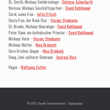
Dr. Smith, Mickeys Endokrinologe -
Dietmar Scherbarth
Norman, Mickeys Geschäftspartner -
David Kohlleppel
Carol, seine Frau -
Jutta Fritsch
Dusty Frye, der Rock Star -
Vinzenz Stenkamp
Dr. Brooks, Mickeys Neurologe -
David Kohlleppel
Pater Flynn, ein katholischer Priester -
David Kohlleppel
Mickeys Vater -
Vinzenz Stenkamp
Mickeys Mutter -
Nina Brinkoch
Hare Krishna Jünger -
Nina Brinkoch
Doug, Lees späterer Ehemann -
Andreas Born
Regie -
Wolfgang Eichler
© 2025 Theater Szenenwechsel
Datenschutz