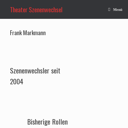
Zum
Inhalt
Theater Szenenwechsel
Menü
springen
Frank Markmann
Szenenwechsler seit
2004
Bisherige Rollen