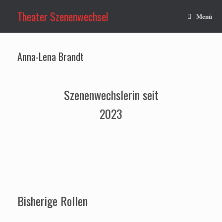
Zum
Inhalt
Theater Szenenwechsel
Menü
springen
Anna-Lena Brandt
Szenenwechslerin seit
2023
Bisherige Rollen