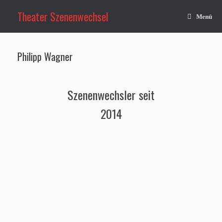
Zum
Inhalt
Theater Szenenwechsel
Menü
springen
Philipp Wagner
Szenenwechsler seit
2014